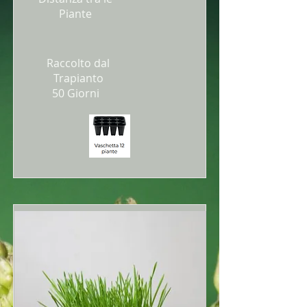
Piante
Raccolto dal
Trapianto
50 Giorni