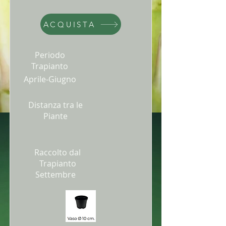
ACQUISTA
Periodo
Trapianto
Aprile-Giugno
Distanza tra le
Piante
Raccolto dal
Trapianto
Settembre