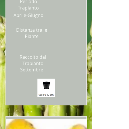
Periodo
Trapianto
Aprile-Giugno
Distanza tra le
Piante
Raccolto dal
Trapianto
Settembre