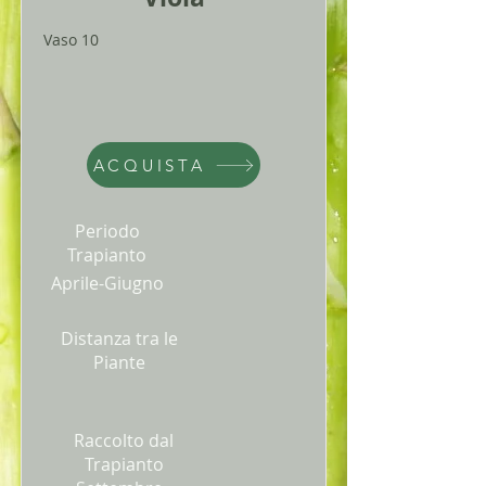
Vaso 10
ACQUISTA
Periodo
Trapianto
Aprile-Giugno
Distanza tra le
Piante
Raccolto dal
Trapianto