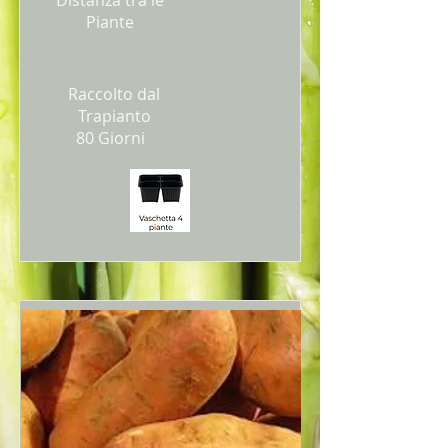
Distanza tra le
Piante
Raccolto dal
Trapianto
80 Giorni