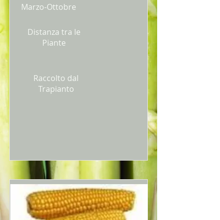
Marzo-Ottobre
Distanza tra le
Piante
Raccolto dal
Trapianto