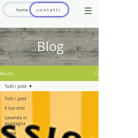
home
contatti
aromatiche
terrarium
sementi
esterno
Interno
bonsai
grasse
frutta
orto
Blog
Novità
Tutti i post
Tutti i post
Il tuo orto
Lavanda in
montagna
Come