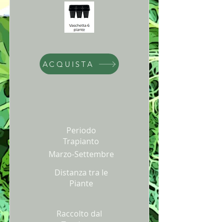
ACQUISTA
Periodo
Trapianto
Marzo-Settembre
Distanza tra le
Piante
Raccolto dal