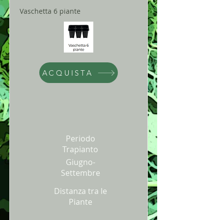
Vaschetta 6 piante
ACQUISTA
Periodo
Trapianto
Giugno-
Settembre
Distanza tra le
Piante