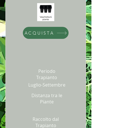
ACQUISTA
Periodo
Trapianto
Luglio-Settembre
Distanza tra le
Piante
Raccolto dal
Trapianto