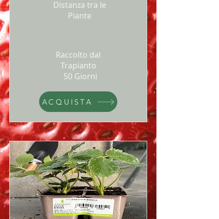
Distanza tra le
Piante
Raccolto dal
Trapianto
50 Giorni
ACQUISTA