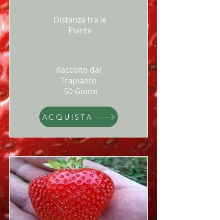
Distanza tra le
Piante
Raccolto dal
Trapianto
50 Giorni
ACQUISTA