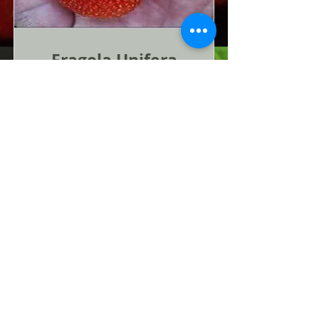
Fragola Unifera
Formati Disponibili
Vaschetta 4 piante
Periodo
Trapianto