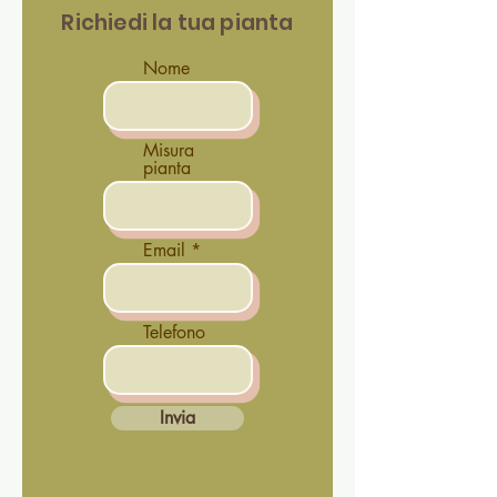
Richiedi la tua pianta
Nome
Misura
pianta
Email
Telefono
Invia