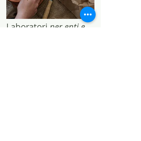
Laboratori
per enti e
associzioni
Vuoi collaborare con noi? Abbiamo
spazio, contattaci!