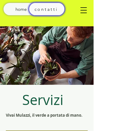
home
contatti
aromatiche
terrarium
sementi
esterno
Interno
bonsai
grasse
frutta
orto
Servizi
Vivai Mulazzi, il verde a portata di mano.