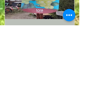
Uva Italia
Read More
ACQUISTA
VIVAI MULAZZI
Basiglio 20079 | Via Roma, 23
vivaimulazzibasiglio@gmail.com
Tel.
+39 334 1833869
APERTI NEI GIORNI E ORARI
L-S 8:30/12:30-15:00/18:30
D 8:30/12:30
NORME